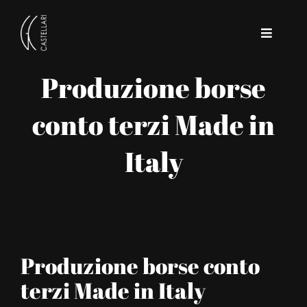
Salta
al
Toggle
contenuto
Navigat
Produzione borse
Home
conto terzi Made in
Azienda
Italy
Contatti
Produzione borse conto
terzi Made in Italy